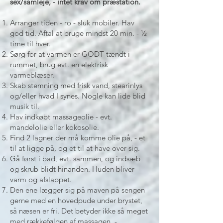
sex/samleje, - intet krav om præstation.
Arranger tiden - ro - sluk mobiler. Hav
god tid. Aftal at bruge mindst 20 min. - ½
time til hver.
Sørg for at varmen er GODT tændt i
rummet, brug evt. en elektrisk
varmeblæser.
Skab stemning med frisk vand, stearinlys
og/eller hvad I synes. Nogle kan lide blid
musik til.
Hav indkøbt massageolie - evt.
mandelolie eller kokosolie.
Find 2 lagner der må komme olie på, - et
til at ligge på, og et til at have over sig.
Gå først i bad, evt. sammen, og indsæb
og skrub blidt hinanden. Huden bliver
varm og afslappet.
Den ene lægger sig på maven på sengen
gerne med en hovedpude under brystet,
så næsen er fri. Det betyder ikke så meget
med rækkefølgen af massagen, -