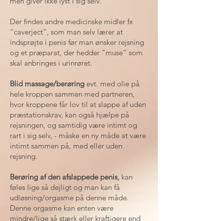
men giver ikke lyst i sig selv.
Der findes andre medicinske midler fx
”caverject”, som man selv lærer at
indsprøjte i penis før man ønsker rejsning
og et præparat, der hedder ”muse” som
skal anbringes i urinrøret.
Blid massage/berøring
evt. med olie på
hele kroppen sammen med partneren,
hvor kroppene får lov til at slappe af uden
præstationskrav, kan også hjælpe på
rejsningen, og samtidig være intimt og
rart i sig selv, - måske en ny måde at være
intimt sammen på, med eller uden
rejsning.
Berøring af den afslappede penis,
kan
føles lige så dejligt og man kan få
udløsning/orgasme på denne måde.
Denne orgasme kan enten være
mindre/lige så stærk eller kraftigere end