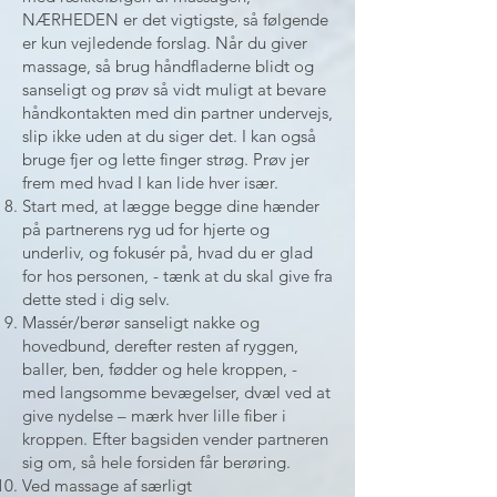
NÆRHEDEN er det vigtigste, så følgende
er kun vejledende forslag. Når du giver
massage, så brug håndfladerne blidt og
sanseligt og prøv så vidt muligt at bevare
håndkontakten med din partner undervejs,
slip ikke uden at du siger det. I kan også
bruge fjer og lette finger strøg. Prøv jer
frem med hvad I kan lide hver især.
Start med, at lægge begge dine hænder
på partnerens ryg ud for hjerte og
underliv, og fokusér på, hvad du er glad
for hos personen, - tænk at du skal give fra
dette sted i dig selv.
Massér/berør sanseligt nakke og
hovedbund, derefter resten af ryggen,
baller, ben, fødder og hele kroppen, -
med langsomme bevægelser, dvæl ved at
give nydelse – mærk hver lille fiber i
kroppen. Efter bagsiden vender partneren
sig om, så hele forsiden får berøring.
Ved massage af særligt