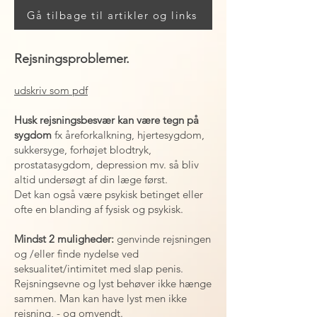
Gå tilbage til artikler og links
Rejsningsproblemer.
udskriv som pdf
Husk rejsningsbesvær kan være tegn på
sygdom
fx åreforkalkning, hjertesygdom,
sukkersyge, forhøjet blodtryk,
prostatasygdom, depression mv. så bliv
altid undersøgt af din læge først.
Det kan også være psykisk betinget eller
ofte en blanding af fysisk og psykisk.
Mindst 2 muligheder:
genvinde rejsningen
og /eller finde nydelse ved
seksualitet/intimitet med slap penis.
Rejsningsevne og lyst behøver ikke hænge
sammen. Man kan have lyst men ikke
rejsning, - og omvendt.