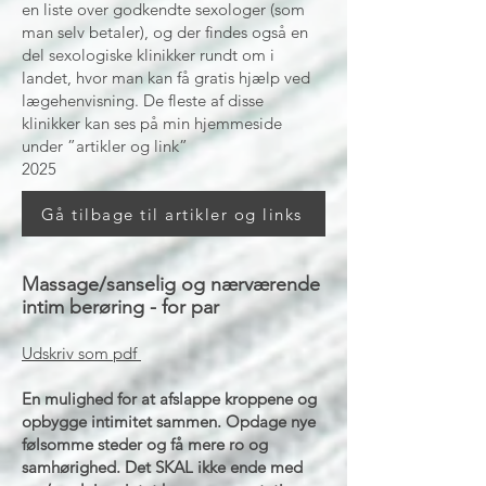
en liste over godkendte sexologer (som
man selv betaler), og der findes også en
del sexologiske klinikker rundt om i
landet, hvor man kan få gratis hjælp ved
lægehenvisning. De fleste af disse
klinikker kan ses på min hjemmeside
under ”artikler og link”
2025
Gå tilbage til artikler og links
Massage/sanselig og nærværende
intim berøring - for par
Udskriv som pdf
En mulighed for at afslappe kroppene og
opbygge intimitet sammen. Opdage nye
følsomme steder og få mere ro og
samhørighed. Det SKAL ikke ende med