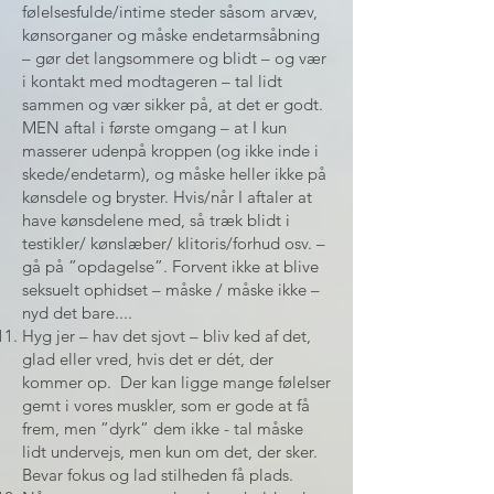
følelsesfulde/intime steder såsom arvæv,
kønsorganer og måske endetarmsåbning
– gør det langsommere og blidt – og vær
i kontakt med modtageren – tal lidt
sammen og vær sikker på, at det er godt.
MEN aftal i første omgang – at I kun
masserer udenpå kroppen (og ikke inde i
skede/endetarm), og måske heller ikke på
kønsdele og bryster. Hvis/når I aftaler at
have kønsdelene med, så træk blidt i
testikler/ kønslæber/ klitoris/forhud osv. –
gå på ”opdagelse”. Forvent ikke at blive
seksuelt ophidset – måske / måske ikke –
nyd det bare....
Hyg jer – hav det sjovt – bliv ked af det,
glad eller vred, hvis det er dét, der
kommer op. Der kan ligge mange følelser
gemt i vores muskler, som er gode at få
frem, men ”dyrk” dem ikke - tal måske
lidt undervejs, men kun om det, der sker.
Bevar fokus og lad stilheden få plads.