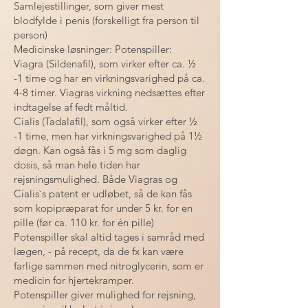
Samlejestillinger, som giver mest
blodfylde i penis (forskelligt fra person til
person)
Medicinske løsninger: Potenspiller:
Viagra (Sildenafil), som virker efter ca. ½
-1 time og har en virkningsvarighed på ca.
4-8 timer. Viagras virkning nedsættes efter
indtagelse af fedt måltid.
Cialis (Tadalafil), som også virker efter ½
-1 time, men har virkningsvarighed på 1½
døgn. Kan også fås i 5 mg som daglig
dosis, så man hele tiden har
rejsningsmulighed. Både Viagras og
Cialis`s patent er udløbet, så de kan fås
som kopipræparat for under 5 kr. for en
pille (før ca. 110 kr. for én pille)
Potenspiller skal altid tages i samråd med
lægen, - på recept, da de fx kan være
farlige sammen med nitroglycerin, som er
medicin for hjertekramper.
Potenspiller giver mulighed for rejsning,