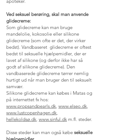
apoteker.
Ved seksuel berøring, skal man anvende
glidecreme:
Som glidecreme kan man bruge
mandelolie, kokosolie eller silikone
glidecreme (som ofte er det, der virker
bedst). Vandbaseret glidecreme er oftest
bedst til seksuelle hjælpemidler, der er
lavet af silikone (og derfor ikke har så
godt af silikone glidecreme). Den
vandbaserede glidecreme tørrer nemlig
hurtigt ud når man bruger den til seksuelt
samvær.
Silikone glidecreme kan købes i Matas og
på internettet fx hos:
www.propsandpearls.dk
,
www.elseo.dk
,
www.lustcopenhagen.dk
,
hellekoldsø.dk
,
www.sinful.dk
m.fl. steder.
Disse steder kan man også købe
seksuelle
hjælpemidler.