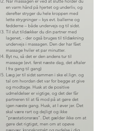
Når massagen er ved at slutte holder du
en varm hånd på hjertet og underliv, og
derefter stryger du hele kroppen med
lette strygninger – kys evt. ballerne og
fødderne – både undervejs og til sidst.
Til slut tildækker du din partner med
lagenet, - der også bruges til tildækning
undervejs i massagen. Den der har fået
massage hviler et par minutter.
Byt nu, så det er den andens tur til
massage (evt. først næste dag, det aftaler
I fra gang til gang)
Læg jer til sidst sammen i ske el.lign. og
tal om hvordan det var for begge at give
og modtage. Husk at de positive
udmeldelser er vigtige, og det der får
partneren til at få mod på at gøre det
igen næste gang. Husk, at I øver jer. Det
skal være rart og dejligt og ikke
”præstationsræs”. Det gælder ikke om at
gøre det rigtigst, men om at opøve
nærvær, kropskontakt og nydelse i dig