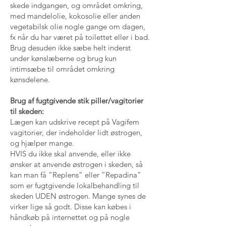
skede indgangen, og området omkring,
med mandelolie, kokosolie eller anden
vegetabilsk olie nogle gange om dagen,
fx når du har været på toilettet eller i bad.
Brug desuden ikke sæbe helt inderst
under kønslæberne og brug kun
intimsæbe til området omkring
kønsdelene.
Brug af fugtgivende stik piller/vagitorier
til skeden:
Lægen kan udskrive recept på Vagifem
vagitorier, der indeholder lidt østrogen,
og hjælper mange.
HVIS du ikke skal anvende, eller ikke
ønsker at anvende østrogen i skeden, så
kan man få ”Replens” eller ”Repadina”
som er fugtgivende lokalbehandling til
skeden UDEN østrogen. Mange synes de
virker lige så godt. Disse kan købes i
håndkøb på internettet og på nogle