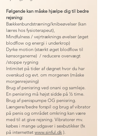
Følgende kan måske hjælpe dig til bedre
rejsning:
Bækkenbundstræning/knibeøvelser (kan
læres hos fysioterapeut),
Mindfulness / vejrtræknings øvelser (øget
blodflow og energi i underkrop)
Dyrke motion (stærkt øget blodflow til
kønsorganerne) / reducere overvægt
/stoppe rygning
Intimitet på tider af døgnet hvor du har
overskud og evt. om morgenen (måske
morgenrejsning)
Brug af penisring ved onani og samleje.
En penisring må højst sidde på ½ time.
Brug af penispumpe OG penisring.
Længere/bedre forspil og brug af vibrator
på penis og området omkring kan være
med til at give rejsning. Vibratorer mv.
købes i mange udgaver i sexbutikker (fx
på internettet
www.sinful.dk
).