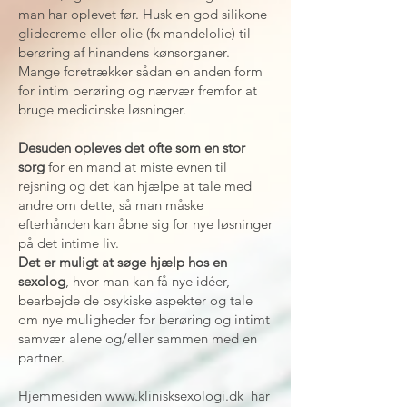
man har oplevet før. Husk en god silikone
glidecreme eller olie (fx mandelolie) til
berøring af hinandens kønsorganer.
Mange foretrækker sådan en anden form
for intim berøring og nærvær fremfor at
bruge medicinske løsninger.
Desuden opleves det ofte som en stor
sorg
for en mand at miste evnen til
rejsning og det kan hjælpe at tale med
andre om dette, så man måske
efterhånden kan åbne sig for nye løsninger
på det intime liv.
Det er muligt at søge hjælp hos en
sexolog
, hvor man kan få nye idéer,
bearbejde de psykiske aspekter og tale
om nye muligheder for berøring og intimt
samvær alene og/eller sammen med en
partner.
Hjemmesiden
www.klinisksexologi.dk
har