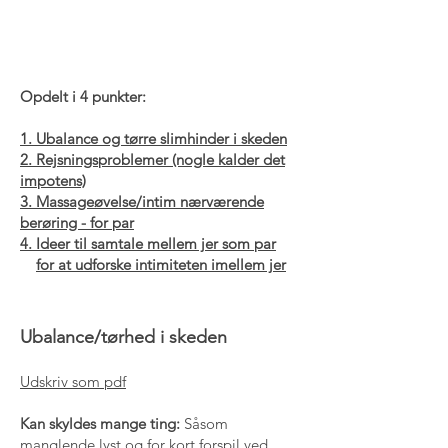
Opdelt i 4 punkter:​​
1. Ubalance og tørre slimhinder i skeden
2. Rejsningsproblemer (nogle kalder det
impotens)
3. Massageøvelse/intim nærværende
berøring - for par
4. Ideer til samtale mellem jer som par
for at udforske intimiteten imellem jer
Ubalance/tørhed i skeden
Udskriv som pdf
Kan skyldes mange ting:
Såsom
manglende lyst og for kort forspil ved