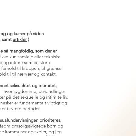
drag og kurser på siden
, samt
artikler
)
ge så mangfoldig, som der er
r ikke kun samleje eller tekniske
lle og intime som en større
rhold til kroppen, til grænser
old til til nærvær og kontakt.
net seksualitet og intimitet,
, - hvor sygdomme, behandlinger
er på det seksuelle og intimite liv.
nnesker er fundamentalt vigtigt og
sær i
s
være perioder.
ksualundervisningen prioriteres,
 såsom omsorgssvigtede børn og
e kommuner og skoler, og jeg