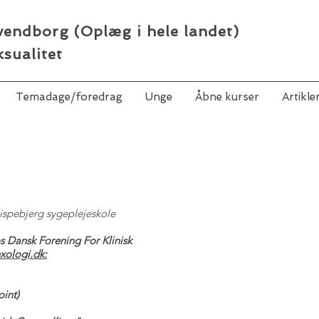
vendborg (Oplæg i hele landet)
ksualitet
Temadage/foredrag
Unge
Åbne kurser
Artikle
ispebjerg sygeplejeskole
s Dansk Forening For Klinisk
xologi.dk:
oint)