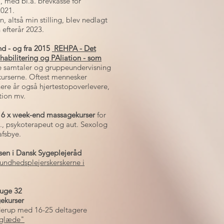
 med bl.a. brevkasse for
2021.
, altså min stilling, blev nedlagt
efterår 2023.
und - og fra 2015
REHPA - Det
habilitering og PAliation - som
le samtaler og gruppeundervisning
kurserne. Oftest mennesker
ere år også hjertestopoverlevere,
tion
mv.
t 6 x week-end massagekurser
for
, psykoterapeut og aut. Sexolog
afsbye
.
prisen i Dansk Sygeplejeråd
 sundhedsplejerskerskerne i
 uge 32
ekurser
erup med 16-25 deltagere
vsglæde"