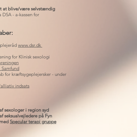
t at blive/være selvstændig
 DSA - a-kassen for
aber:
plejeråd
www.dsr.dk
ning for Klinisk sexologi
oreningen
& Samfund
ab for kræftsygeplejersker - under
lliativ indsats
af sexologer i region syd
af seksualvejledere på Fyn
e med
Specular terapi gruppe