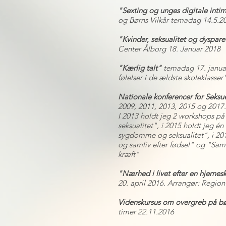
"Sexting og unges digitale intim
og Børns Vilkår temadag 14.5.2
"Kvinder, seksualitet og dyspare
Center Ålborg 18. Januar 2018
"Kærlig talt"
temadag
17. janu
følelser i de ældste skoleklasser
Nationale konferencer for Seks
2009, 2011, 2013, 2015 og 2017.
I 2013 holdt jeg 2 workshops på
seksualitet", i 2015 holdt jeg é
sygdomme og seksualitet", i 201
og samliv efter fødsel" og "Sam
kræft"
"Nærhed i livet efter en hjerne
20. april 2016. Arrangør: Region
Videnskursus om overgreb på b
timer 22.11.2016