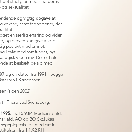
t det stadig er med små børns
 og seksualitet.
pændende og vigtig opgave at
 voksne, samt fagpersoner, der
alitet.
get en særlig erfaring og viden
er, og derved kan give andre
 sig positivt med emnet.
ling i takt med samfundet, nyt
xologisk viden mv. Det er hele
nde at beskæftige sig med.
987 og en datter fra 1991 - begge
sterbro i København.
nsen (siden 2002)
 til Thurø ved Svendborg.
 1995:
Fra15.9.84 Medicinsk afd.
nsk afd. AO og BO Skt.lukas
ngssygeplejerske på medicinsk
iftelsen, fra 1.1.92 RH