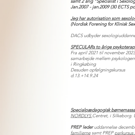
samt 2 årig "Specialist i Sexolo
Jan.2007 - jan.2009 (30 ECTS po
Jeg har autorisation som sexol
(Nordisk Forening for Klinisk Se
DACS udbyder sexologiuddann
SPECULARs to årige psykoterape
Fra april 2021 til november 202
samarbejde mellem psykologer
i Ringkøbing
Desuden opfølgningskursus
d.13.+14.9.24
Specialpædagogisk børnemass
NORDLYS
Centret, i Silkeborg.
PREP leder
uddannelse decemb
familierne
samt PREP
parkursus 