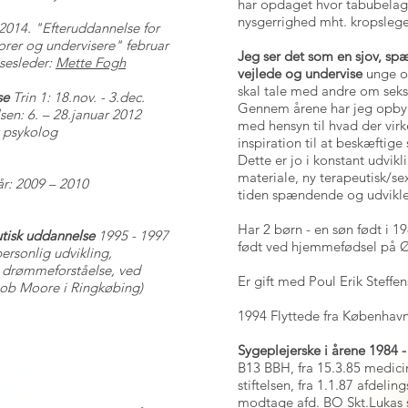
har opdaget hvor tabubelag
nysgerrighed mht. kropslege
 2014. "Efteruddannelse for
orer og undervisere" februar
Jeg ser det som en sjov, s
sesleder:
Mette Fogh
vejlede og undervise
unge og
skal tale med andre om seksu
se
Trin 1: 18.nov. - 3.dec.
Gennem årene har jeg opbyg
sen: 6. – 28.januar 2012
med hensyn til hvad der virk
psykolog
inspiration til at beskæftige
Dette er jo i konstant udvik
materiale, ny terapeutisk/se
 år: 2009 – 2010
tiden spændende og udvikle
Har 2 børn - en søn født i 1
eutisk uddannelse
1995 - 1997
født ved hjemmefødsel på Ø
ersonlig udvikling,
g drømmeforståelse, ved
Er gift med Poul Erik Steffe
ob Moore i Ringkøbing)
1994 Flyttede fra København
Sygeplejerske i årene 1984 -
B13 BBH, fra 15.3.85 medici
stiftelsen, fra 1.1.87 afdeli
modtage afd. BO Skt.Lukas st