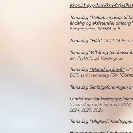
Kronisk sygdom/kræft/pallia
Temadag "Palliativ indsats til 
åndelig og eksistensiel omsorg
Bekæmpelse, REHPA m.fl
Temadag "Håb"
14.11.24 Foreni
Temadag"Vilkår og tendenser 
arr. PsykInfo på Koldinghus
Temadag
"Mænd og kræft"
22.
DSR) samt temadag FSK
"Comp
Temadag Senfølgeforeningen om 
Landskurser for kræftsygeplejers
2 hele dage som internat: 2018,
2024, 2025, 2026
Temadag "Ulighed i kræftsygep
Hjerteforeningens Sundhedskonf