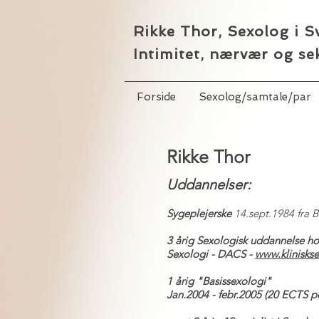
Rikke Thor, Sexolog i S
Intimitet, nærvær og se
Forside
Sexolog/samtale/par
Rikke Tho
r
Uddannelser:
Sygeplejerske
14.sept.1984 fra B
3 årig Sexologisk uddannelse ho
Sexologi - DACS -
www.kliniskse
1 årig "Basissexologi"
Jan.2004 - febr.2005 (20 ECTS p