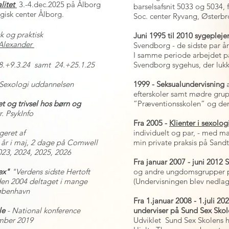
litet
3.-4.dec.2025 på
Ålborg
barselsafsnit 5033 og 5034,
gisk center Ålborg.
Soc. center Ryvang, Østerb
sk og praktisk
Juni 1995 til 2010 sygeplej
Alexander
Svendborg - de sidste par år
I samme periode arbejdet p
8.+9.3.24 samt 24.+25.1.25
Svendborg sygehus, der lukk
 Sexologi uddannelsen
1999 - Seksualundervisning
efterskoler samt mødre grup
 og trivsel hos børn og
”Præventionsskolen” og der
. PsykInfo
Fra 2005 -
Klienter i sexolog
geret af
individuelt og par, - med ma
t år i maj, 2 dage på Comwell
min private praksis på Sand
023, 2024, 2025, 2026
Fra januar 2007 - juni 2012 
ex"
"Verdens sidste Hertoft
og andre ungdomsgrupper
den 2004 deltaget i mange
(Undervisningen blev nedlag
København
Fra 1.januar 2008 - 1.juli 2
lle
- National konference
underviser på Sund Sex Sk
ember 2019
Udviklet Sund Sex Skolens