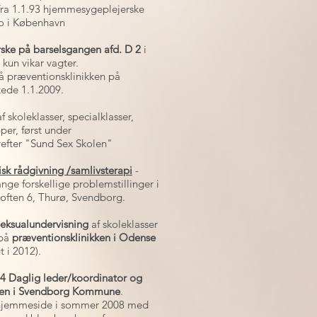
 fra 1.1.93 hjemmesygeplejerske
ro i København
erske på barselsgangen afd. D 2
i
 kun vikar vagter.
å præventionsklinikken på
ede 1.1.2009.
af skoleklasser, specialklasser,
per, først under
efter "Sund Sex Skolen"
isk rådgivning /samlivsterapi
-
nge forskellige problemstillinger i
toften 6, Thurø, Svendborg.
Seksualundervisning
af skoleklasser
 på
præventionsklinikken i Odense
t i 2012).
024 Daglig leder/koordinator og
olen i Svendborg Kommune
.
 hjemmeside i sommer 2008 med