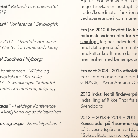
Hjalte Thor som webmaster ,
itet"
Københavns universitet
unge.
Brevkassen nedlagt i 
019
Leder/koordinator funktionen
ved sparerunde i kommunen 
uni"
Konference i Sexologisk
Fra jan.2010 tilknyttet Dall
nationale videncenter for RE
ar 2017 - "Samtale om svære
sexolog.
Jeg har individuel
"
Center for Familieudvikling
med deltagerne på internat
med/efter kræft, men de sen
uel Sundhed i Nyborg:
mennesker med
benamputa
 konferencen
:
"Ældre og
Fra sept.2008 - 2015 afhold
n workshop: "Kroniske
par sammen med
cand.pæd.
7 - 2 workshops: "Intimitet
v. NACS, - Anne Amlund Ol
talen om intimitet, krop og
2012 Indstillet til firkløver
Indstilling af Rikke Thor fra
skade"
- Heldags Konference
Svendborg
 Midtjylland og socialstyrelsen
2012 + 2013 + 2014 + 2015
ørn og unge
- Socialstyrelsen 7
Kursusleder på 4 sommer ug
på Græsrodsgården ved Jyd
"Seksualitet, nærvær og li