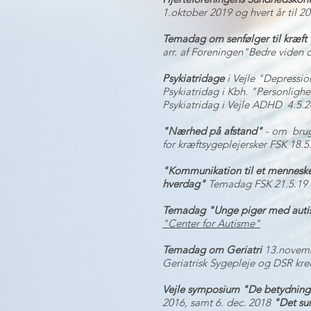
1.oktober 2019 og hvert år til 2
Temadag om senfølger til kræft
arr. af Foreningen"Bedre viden 
Psykiatridage
i Vejle "Depressio
Psykiatridag i Kbh. "Personlighe
Psykiatridag i Vejle ADHD 4.5.
"Nærhed på afstand"
- om brug 
for kræftsygeplejersker FSK 18.5
"Kommunikation til et menneske 
hverdag"
Temadag FSK 21.5.19
Temadag "Unge piger med aut
"Center for Autisme"
Temadag om Geriatri
13.novemb
Geriatrisk Sygepleje og DSR kre
Vejle symposium "De betydning
2016, samt 6. dec. 2018
"Det su