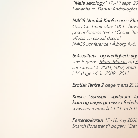
"Male sexology"
17.-19.sept. 201
København. Danisk Andrologica
NACS Nordisk Konference i Klin
Oslo 13.-16.oktober 2011 - ho
preconference tema "Cronic illn
effects on sexual desire"
NACS konference i Ålborg 4.-6.
Seksualitets - og kærligheds ug
sexologerne:
Maria Marcus
og
P
som kursist år 2004, 2007, 2008
i 14 dage i 4 år: 2009 - 2012
Erotisk Tantra
2 dage marts 201
Kursus "Samspil – spillerum - 
børn og unges grænser i forhold t
www.seminarer.dk
21.11. til 5.1
Parterapikursus
17.-18.maj 2006
Snarch
(forfatter til bogen: "D