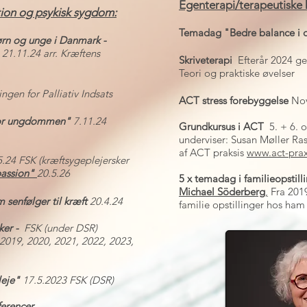
Egenterapi/terapeutiske 
tion og psykisk sygdom:
Temadag "Bedre balance i d
børn og unge i Danmark -
"
21.11.24 arr. Kræftens
Skriveterapi
Efterår 2024 g
Teori og praktiske øvelser
ngen for Palliativ Indsats
ACT stress forebyggelse
Nov
for ungdommen"
7.11.24
Grundkursus i ACT
5. + 6. 
underviser: Susan Møller Ra
af ACT praksis
www.act-prax
5.24 FSK (kræftsygeplejersker
assion"
20.5.26
5 x temadag i familieopstil
Michael Söderberg
,
Fra 2019
senfølger til kræft
20.4.24
familie opstillinger hos ham 
ker -
FSK (under DSR)
 2019, 2020, 2021, 2022,
2023,
leje"
17.5.2023 FSK (DSR)
erencer