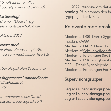
5, ialt 22 timer. RH i
l Society
www.andrology.dk
Juli 2022 Interview om det a
sexolog.
På hjemmesiden fra
isk Sexologi
sygeplejersker
klik her
vedtema "Desire" og
ess and its psychological
Relevante medlemsk
 oktober 2013
Medlem af DSR, Dansk Syge
medl.nr. 69989
ekurser med
Medlem af
DACS
Dansk Fore
er Holm Knudsen
- på Ærø -
Medlem af
Seksualvejlederf
, - og som medhjælper hvert år
Medlem af foreningen
Sex 
Medlem af
FSK
fagligt selsk
DSR, - Dansk Sygeplejeråd
2 Sexologiskolen,Yasmin Fox
Medlem af Foreningen For Pa
for fagpersoner" omhandlende
Supervisionsgrupper:
il seksualitet
2. 2011
Jeg er i supervisionsgruppe 
Jeg er i supervisionsgruppe 
internatkursus hos
David
Jeg er i supervisionsgrupp
et passionerede ægteskab")