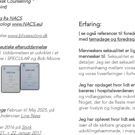
gisk Counselling "
int)
og fra NACS
Erfaring:
xologi
www.NACS.eu
)
( se også referencer til fore
else
www.blivsexolog.dk
med
temadage og foredrag
utiske efteruddannelse
Menneskers seksualitet er li
3.
Uddannelsen er udviklet i et
mennesker til
. Seksualitet e
ne i SPECULAR og Bob Moore
detaljer. Jeg ser det seksue
sammenhæng mellem vores fo
og vores livserfaringer i forh
Jeg har opdaget hvor lidt em
berøres i hospitalsverdenen
og indlæggelser, ofte indvirk
Noget, der for de fleste me
giver livslyst og livsglæde, i
age
Februar til Maj 2025, på
 Underviser
Line Ness
Jeg har oplevet hvor lidt se
især af de sårbare grupper
er 2016 på
Styrk
udviklingshæmmede, i mang
21. + 22. januar 2017