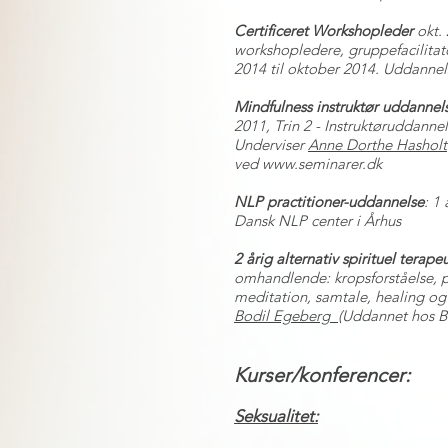
Certificeret Workshopleder
okt.
workshopledere, gruppefacilitat
2014 til oktober 2014. Uddannel
Mindfulness instruktør uddannel
2011, Trin 2 - Instruktøruddannel
Underviser
Anne Dorthe Hasholt
ved
www.seminarer.dk
NLP practitioner-uddannelse
: 1
Dansk NLP center i Århus
2 årig alternativ spirituel terap
omhandlende: kropsforståelse, p
meditation, samtale, healing o
Bodil Egeberg
(Uddannet hos B
Kurser/konferencer:
Seksualitet: