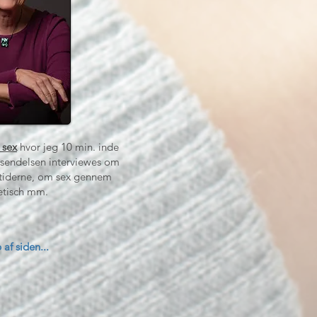
 sex
hvor jeg 10 min. inde
udsendelsen interviewes om
 tiderne, om sex gennem
fetisch mm.
 af siden...