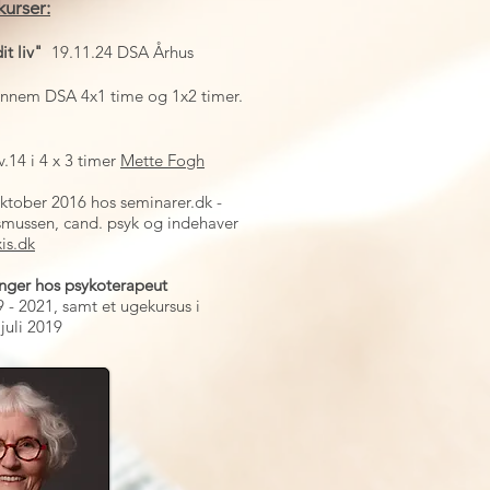
kurser:
it liv"
19.11.24 DSA Århus
ennem DSA 4x1 time og 1x2 timer.
.14 i 4 x 3 timer
Mette Fogh
oktober 2016 hos seminarer.dk -
smussen, cand. psyk og indehaver
is.dk
linger hos psykoterapeut
 - 2021, samt et ugekursus i
juli 2019