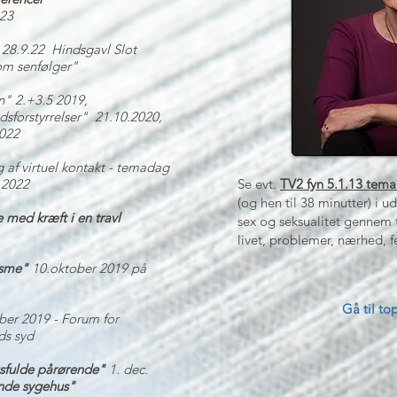
023
28.9.22 Hindsgavl Slot
om senfølger"
n" 2.+3.5 2019,
dsforstyrrelser" 21.10.2020,
2022
af virtuel kontakt - temadag
.2022
Se evt.
TV2 fyn
5.1.13 tema
(og hen til 38 minutter) i 
med kræft i en travl
sex og seksualitet gennem
livet, problemer, nærhed, 
isme"
10.oktober 2019 på
Gå til top
er 2019 - Forum for
ds syd
sfulde pårørende"
1. dec.
nde sygehus"